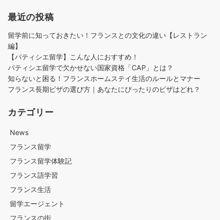
ペ
最近の投稿
ー
ジ
留学前に知っておきたい！フランスとの文化の違い【レストラン
送
編】
り
【パティシエ留学】こんな人におすすめ！
パティシエ留学で欠かせない国家資格「CAP」とは？
知らないと困る！フランスホームステイ生活のルールとマナー
フランス長期ビザの選び方｜あなたにぴったりのビザはどれ？
カテゴリー
News
フランス留学
フランス留学体験記
フランス語学習
フランス生活
留学エージェント
フランスの街