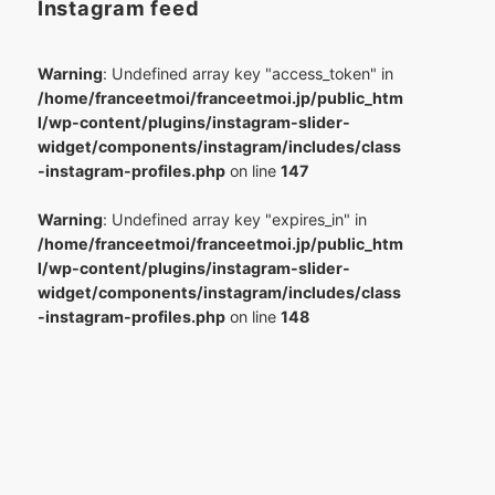
Instagram feed
Warning
: Undefined array key "access_token" in
/home/franceetmoi/franceetmoi.jp/public_htm
l/wp-content/plugins/instagram-slider-
widget/components/instagram/includes/class
-instagram-profiles.php
on line
147
Warning
: Undefined array key "expires_in" in
/home/franceetmoi/franceetmoi.jp/public_htm
l/wp-content/plugins/instagram-slider-
widget/components/instagram/includes/class
-instagram-profiles.php
on line
148